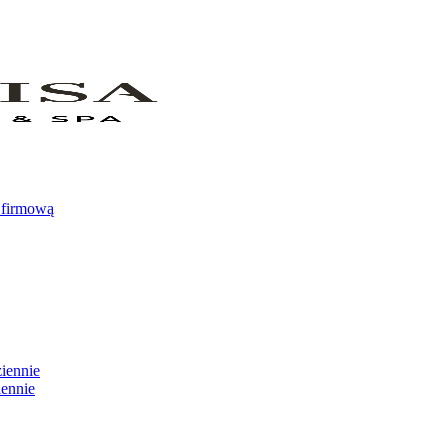
 firmową
iennie
iennie