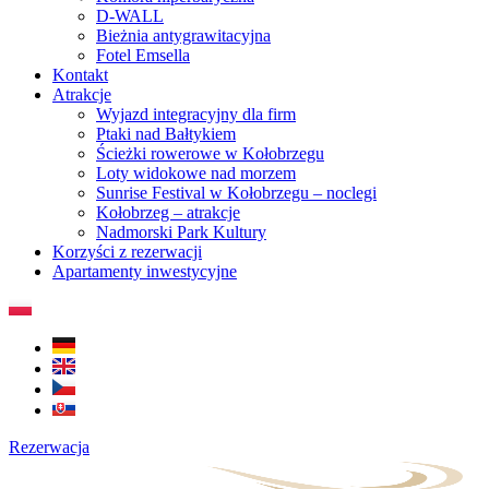
D-WALL
Bieżnia antygrawitacyjna
Fotel Emsella
Kontakt
Atrakcje
Wyjazd integracyjny dla firm
Ptaki nad Bałtykiem
Ścieżki rowerowe w Kołobrzegu
Loty widokowe nad morzem
Sunrise Festival w Kołobrzegu – noclegi
Kołobrzeg – atrakcje
Nadmorski Park Kultury
Korzyści z rezerwacji
Apartamenty inwestycyjne
Rezerwacja