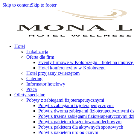
Skip to content
Skip to footer
Hotel
Lokalizacja
Oferta dla firm
Eventy firmowe w Kołobrzegu – hotel na imprezę
Hotel konferencyjny w Kołobrzegu
Hotel przyjazny zwierzętom
Catering
Informator hotelowy
Praca
Oferty specjalne
Pobyty z zabiegami fizjoterapeutycznymi
Pobyt z zabiegami fizjoterapeutycznymi
Pobyt z dwoma zabiegami fizjoterapeutycznymi dz
Pobyt z trzema zabiegami fizjoterapeutycznymi dz
Pobyt z pakietem krążeniowo-oddechowym
Pobyt z pakietem dla aktywnych sportowych
Pobyt z pakietem urologicznym