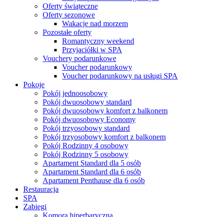
Oferty świąteczne
Oferty sezonowe
Wakacje nad morzem
Pozostałe oferty
Romantyczny weekend
Przyjaciółki w SPA
Vouchery podarunkowe
Voucher podarunkowy
Voucher podarunkowy na usługi SPA
Pokoje
Pokój jednoosobowy
Pokój dwuosobowy standard
Pokój dwuosobowy komfort z balkonem
Pokój dwuosobowy Economy
Pokój trzyosobowy standard
Pokój trzyosobowy komfort z balkonem
Pokój Rodzinny 4 osobowy
Pokój Rodzinny 5 osobowy
Apartament Standard dla 5 osób
Apartament Standard dla 6 osób
Apartament Penthause dla 6 osób
Restauracja
SPA
Zabiegi
Komora hiperbaryczna