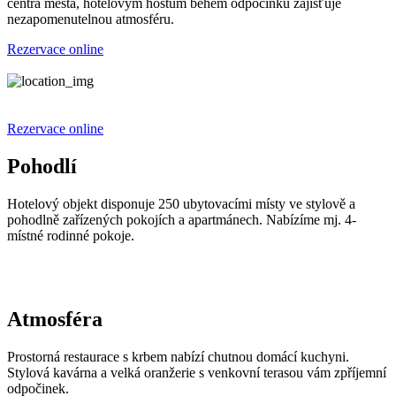
centra města, hotelovým hostům během odpočinku zajišťuje
nezapomenutelnou atmosféru.
Rezervace online
Rezervace online
Pohodlí
Hotelový objekt disponuje 250 ubytovacími místy ve stylově a
pohodlně zařízených pokojích a apartmánech. Nabízíme mj. 4-
místné rodinné pokoje.
Atmosféra
Prostorná restaurace s krbem nabízí chutnou domácí kuchyni.
Stylová kavárna a velká oranžerie s venkovní terasou vám zpříjemní
odpočinek.