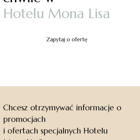
H
o
t
e
l
u
M
o
n
a
L
i
s
a
Zapytaj o ofertę
Chcesz otrzymywać informacje o
promocjach
i ofertach specjalnych Hotelu