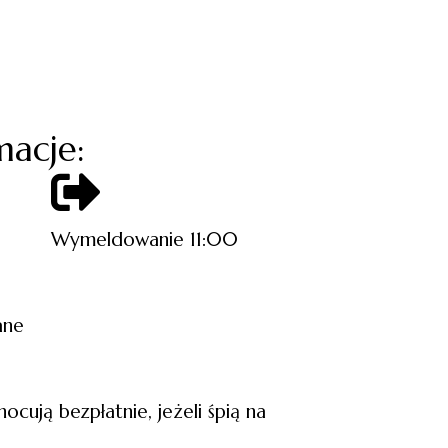
acje:
Wymeldowanie 11:00
ane
ocują bezpłatnie, jeżeli śpią na