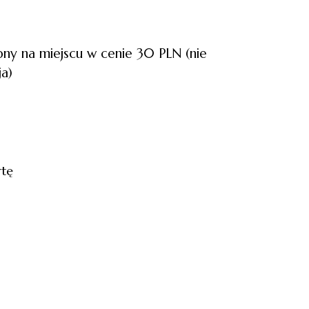
pny na miejscu w cenie 30 PLN (nie
ja)
rtę