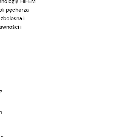
chnologię HIFEM
oli pęcherza
zbolesna i
awności i
,
h