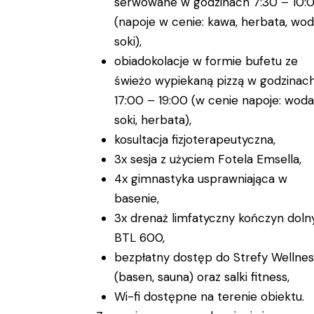
serwowane w godzinach 7:30 – 10:
(napoje w cenie: kawa, herbata, wod
soki),
obiadokolacje w formie bufetu ze
świeżo wypiekaną pizzą w godzinac
17:00 – 19:00 (w cenie napoje: woda
soki, herbata),
kosultacja fizjoterapeutyczna,
3x sesja z użyciem Fotela Emsella,
4x gimnastyka usprawniająca w
basenie,
3x drenaż limfatyczny kończyn doln
BTL 600,
bezpłatny dostęp do Strefy Wellnes
(basen, sauna) oraz salki fitness,
Wi-fi dostępne na terenie obiektu.