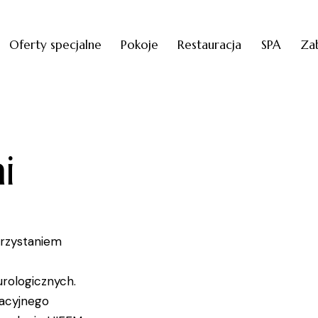
Oferty specjalne
Pokoje
Restauracja
SPA
Za
i
orzystaniem
urologicznych.
wacyjnego