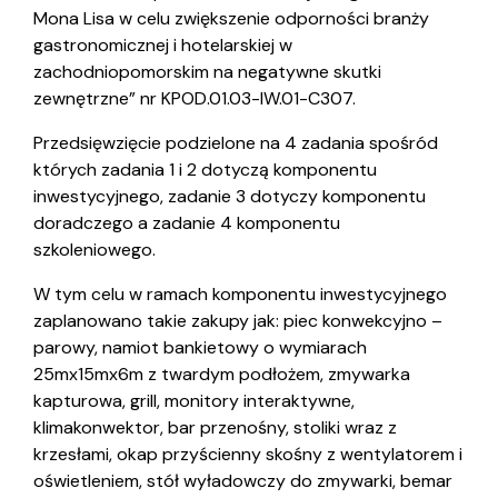
Mona Lisa w celu zwiększenie odporności branży
gastronomicznej i hotelarskiej w
zachodniopomorskim na negatywne skutki
zewnętrzne” nr KPOD.01.03-IW.01-C307.
Przedsięwzięcie podzielone na 4 zadania spośród
których zadania 1 i 2 dotyczą komponentu
inwestycyjnego, zadanie 3 dotyczy komponentu
doradczego a zadanie 4 komponentu
szkoleniowego.
W tym celu w ramach komponentu inwestycyjnego
zaplanowano takie zakupy jak: piec konwekcyjno –
parowy, namiot bankietowy o wymiarach
25mx15mx6m z twardym podłożem, zmywarka
kapturowa, grill, monitory interaktywne,
klimakonwektor, bar przenośny, stoliki wraz z
krzesłami, okap przyścienny skośny z wentylatorem i
oświetleniem, stół wyładowczy do zmywarki, bemar