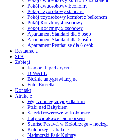
Pokój dwuosobowy komfort z balkonem
Pokój dwuosobowy Economy
Pokój trzyosobowy standard
Pokój trzyosobowy komfort z balkonem
Pokój Rodzinny 4 osobowy
Pokój Rodzinny 5 osobowy
Apartament Standard dla 5 osób
Apartament Standard dla 6 osób
Apartament Penthause dla 6 osób
Restauracja
SPA
Zabiegi
Komora hiperbaryczna
D-WALL
Bieżnia antygrawitacyjna
Fotel Emsella
Kontakt
Atrakcje
Wyjazd integracyjny dla firm
Ptaki nad Bałtykiem
Ścieżki rowerowe w Kołobrzegu
Loty widokowe nad morzem
Sunrise Festival w Kołobrzegu – noclegi
Kołobrzeg – atrakcje
Nadmorski Park Kultury