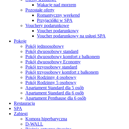
Wakacje nad morzem
Pozostałe oferty
Romantyczny weekend
Przyjaciółki w SPA
Vouchery podarunkowe
Voucher podarunkowy
Voucher podarunkowy na usługi SPA
Pokoje
Pokój jednoosobowy
Pokój dwuosobowy standard
Pokój dwuosobowy komfort z balkonem
Pokój dwuosobowy Economy
Pokój trzyosobowy standard
Pokój trzyosobowy komfort z balkonem
Pokój Rodzinny 4 osobowy
Pokój Rodzinny 5 osobowy
Apartament Standard dla 5 osób
Apartament Standard dla 6 osób
Apartament Penthause dla 6 osób
Restauracja
SPA
Zabiegi
Komora hiperbaryczna
D-WALL