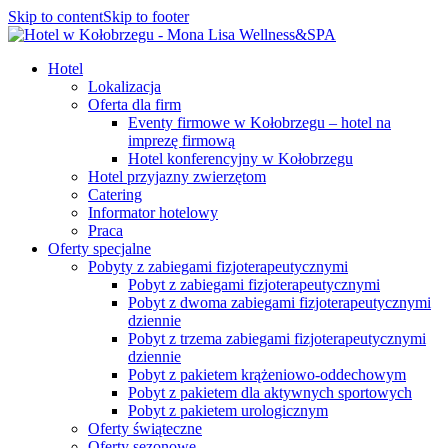
Skip to content
Skip to footer
Hotel
Lokalizacja
Oferta dla firm
Eventy firmowe w Kołobrzegu – hotel na
imprezę firmową
Hotel konferencyjny w Kołobrzegu
Hotel przyjazny zwierzętom
Catering
Informator hotelowy
Praca
Oferty specjalne
Pobyty z zabiegami fizjoterapeutycznymi
Pobyt z zabiegami fizjoterapeutycznymi
Pobyt z dwoma zabiegami fizjoterapeutycznymi
dziennie
Pobyt z trzema zabiegami fizjoterapeutycznymi
dziennie
Pobyt z pakietem krążeniowo-oddechowym
Pobyt z pakietem dla aktywnych sportowych
Pobyt z pakietem urologicznym
Oferty świąteczne
Oferty sezonowe