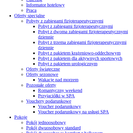
Informator hotelowy
Praca
Oferty specjalne
Pobyty z zabiegami fizjoterapeutycznymi
Pobyt z zabiegami fizjoterapeutycznymi
Pobyt z dwoma zabiegami fizjoterapeutycznymi
dziennie
Pobyt z trzema zabiegami fizjoterapeutycznymi
dziennie
Pobyt z pakietem krążeniowo-oddechowym
Pobyt z pakietem dla aktywnych sportowych
Pobyt z pakietem urologicznym
Oferty świąteczne
Oferty sezonowe
Wakacje nad morzem
Pozostałe oferty
Romantyczny weekend
Przyjaciółki w SPA
Vouchery podarunkowe
Voucher podarunkowy
Voucher podarunkowy na usługi SPA
Pokoje
Pokój jednoosobowy
Pokój dwuosobowy standard