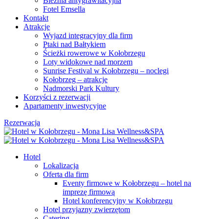
Bieżnia antygrawitacyjna
Fotel Emsella
Kontakt
Atrakcje
Wyjazd integracyjny dla firm
Ptaki nad Bałtykiem
Ścieżki rowerowe w Kołobrzegu
Loty widokowe nad morzem
Sunrise Festival w Kołobrzegu – noclegi
Kołobrzeg – atrakcje
Nadmorski Park Kultury
Korzyści z rezerwacji
Apartamenty inwestycyjne
Rezerwacja
Hotel
Lokalizacja
Oferta dla firm
Eventy firmowe w Kołobrzegu – hotel na
imprezę firmową
Hotel konferencyjny w Kołobrzegu
Hotel przyjazny zwierzętom
Catering