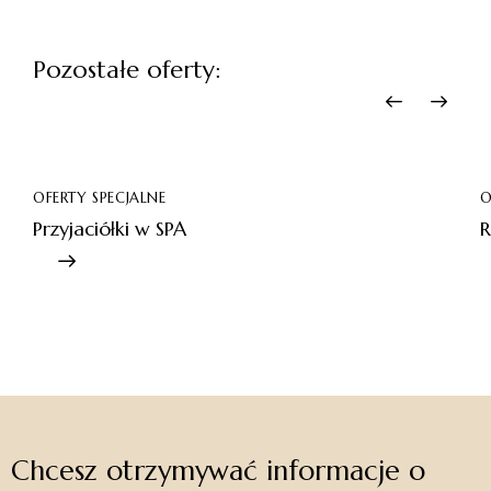
Pozostałe oferty:
OFERTY SPECJALNE
O
Przyjaciółki w SPA
R
Chcesz otrzymywać informacje o