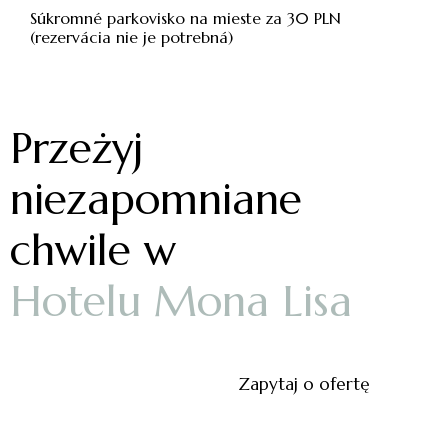
Súkromné parkovisko na mieste za 30 PLN
(rezervácia nie je potrebná)
Przeżyj
niezapomniane
chwile w
H
o
t
e
l
u
M
o
n
a
L
i
s
a
Zapytaj o ofertę