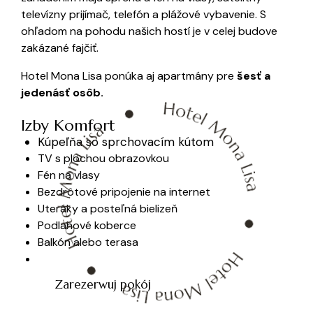
televízny prijímač, telefón a plážové vybavenie. S
ohľadom na pohodu našich hostí je v celej budove
zakázané fajčiť.
Hotel Mona Lisa ponúka aj apartmány pre
šesť a
jedenásť osôb.
Izby Komfort
Kúpeľňa so sprchovacím kútom
TV s plochou obrazovkou
Fén na vlasy
Bezdrôtové pripojenie na internet
Uteráky a posteľná bielizeň
Podlahové koberce
Balkón alebo terasa
Zarezerwuj pokój